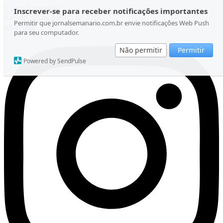
Ir para o conteúdo
Inscrever-se para receber notificações importantes
Sábado, 08 de Agosto de 2026
Permitir que jornalsemanario.com.br envie notificações Web Push
Instagram
para seu computador.
Não permitir
Permitir
Powered by SendPulse