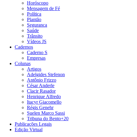
Horóscopo
Mensagem de Fé
Política
Plantão
Segurança
Saúde
Trânsito
Vídeos JS
Cadernos
Caderno S
Empresas
Colunas
Artigos
Adelgides Stefenon
Antônio Frizzo
César Anderle
Clacir Rasador
Henrique Alfredo
Itacyr Giacomello
Régis Genehr
Suelen Marco Sassi
Tribuna do Bento+20
Publicações Legais
Edição Virtual