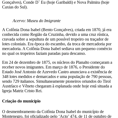
Gonçalves), Conde D` Eu (hoje Garibaldi) e Nova Palmira (hoje
Caxias do Sul).
Acervo: Museu do Imigrante
A Colônia Dona Isabel (Bento Gonçalves), criada em 1870, já era
conhecida como Região da Cruzinha, devido a uma cruz rústica,
cravada sobre a sepultura de um possível tropeiro ou traçador de
lotes coloniais. Era época do escambo, da troca de mercadoria por
mercadoria. A Colônia Dona Isabel sediava um pequeno comércio
no qual os tropeiros faziam paradas para descanso.
Em 24 de dezembro de 1875, os núcleos do Planalto começaram a
receber novos imigrantes. Em março de 1876, o Presidente do
Estado José Antonio de Azevedo Castro anunciava a existência de
348 lotes medidos e demarcados e uma população de 790 pessoas,
sendo 729 italianos. Simultaneamente pioneiros oriundos do Tirol
Austríaco e Vêneto chegaram à esplanada onde hoje está situada a
Igreja Matriz Cristo Rei.
Criação do município
O desmembramento da Colônia Dona Isabel do município de
Montenegro, foi oficializado pelo ‘Acto’ 474, de 11 de outubro de