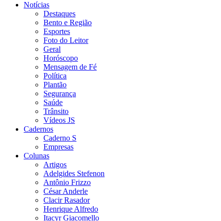
Notícias
Destaques
Bento e Região
Esportes
Foto do Leitor
Geral
Horóscopo
Mensagem de Fé
Política
Plantão
Segurança
Saúde
Trânsito
Vídeos JS
Cadernos
Caderno S
Empresas
Colunas
Artigos
Adelgides Stefenon
Antônio Frizzo
César Anderle
Clacir Rasador
Henrique Alfredo
Itacyr Giacomello