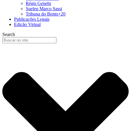
Régis Genehr
Suelen Marco Sassi
Tribuna do Bento+20
Publicações Legais
Edição Virtual
Search