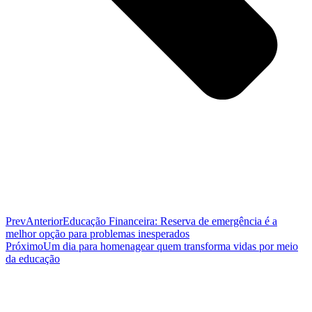
Prev
Anterior
Educação Financeira: Reserva de emergência é a
melhor opção para problemas inesperados
Próximo
Um dia para homenagear quem transforma vidas por meio
da educação