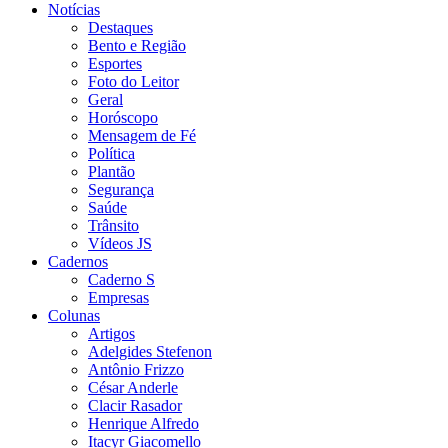
Notícias
Destaques
Bento e Região
Esportes
Foto do Leitor
Geral
Horóscopo
Mensagem de Fé
Política
Plantão
Segurança
Saúde
Trânsito
Vídeos JS
Cadernos
Caderno S
Empresas
Colunas
Artigos
Adelgides Stefenon
Antônio Frizzo
César Anderle
Clacir Rasador
Henrique Alfredo
Itacyr Giacomello