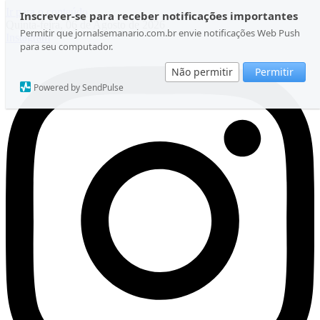
Ir para o conteúdo
Inscrever-se para receber notificações importantes
Quinta-feira, 06 de Agosto de 2026
Permitir que jornalsemanario.com.br envie notificações Web Push
Instagram
para seu computador.
Não permitir
Permitir
Powered by SendPulse