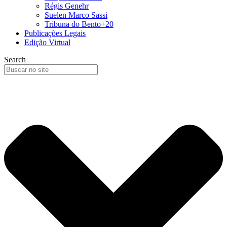
Régis Genehr
Suelen Marco Sassi
Tribuna do Bento+20
Publicações Legais
Edição Virtual
Search