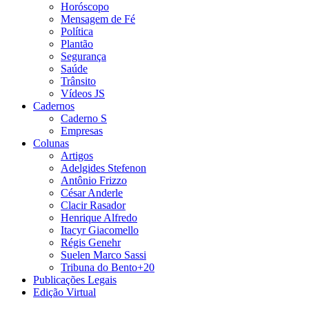
Horóscopo
Mensagem de Fé
Política
Plantão
Segurança
Saúde
Trânsito
Vídeos JS
Cadernos
Caderno S
Empresas
Colunas
Artigos
Adelgides Stefenon
Antônio Frizzo
César Anderle
Clacir Rasador
Henrique Alfredo
Itacyr Giacomello
Régis Genehr
Suelen Marco Sassi
Tribuna do Bento+20
Publicações Legais
Edição Virtual