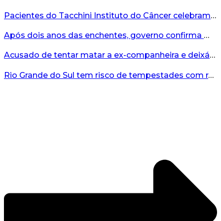
Pacientes do Tacchini Instituto do Câncer celebram Dia dos Pais com cuidado e relaxamento...
Após dois anos das enchentes, governo confirma mais de R$19 milhões para nova ponte no Vale do Taquari...
Acusado de tentar matar a ex-companheira e deixá-la paraplégica é condenado na Serra Gaúcha...
Rio Grande do Sul tem risco de tempestades com rajadas de ventos nos próximos dias...