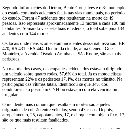
Segundo informações do Detran, Bento Gonçalves é o 8º município
do estado com mais acidentes fatais nas vias municipais, no período
do estudo. Foram 47 acidentes que resultaram na morte de 49
pessoas. Isso representa aproximadamente 13 mortes a cada 100 mil
habitantes. Somando vias estaduais e federais, o total sobe para 134
acidentes com 144 mortes.
Os locais onde mais aconteceram incidentes dessa natureza são: BR
470, RS 431 e RS 444. Dentro da cidade, a rua General Goes
Monteiro, a Avenida Osvaldo Aranha e a São Roque, são as mais
perigosas.
Na maioria dos casos, os ocupantes acidentados estavam dirigindo
um veículo sobre quatro rodas, 57,6% do total. Já os motociclistas
representam 22% e os pedestres 17,4%, das mortes no trânsito. Na
participação das vítimas fatais, identificou-se que 34% dos
condutores não possuíam CNH ou estavam com ela vencida ou
irregular.
O incidente mais comum que resulta em mortes são aqueles
originados de colisão entre veículos, sendo 43 casos. Depois,
atropelamento, 25, capotamentos, 17, e choque com objeto fixo, 17,
são os que mais resultam fatalidades.