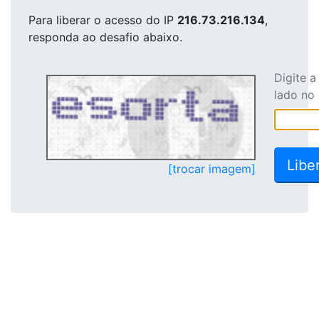
Para liberar o acesso
do IP
216.73.216.134
,
responda ao desafio abaixo.
Digite 
lado no
[trocar imagem]